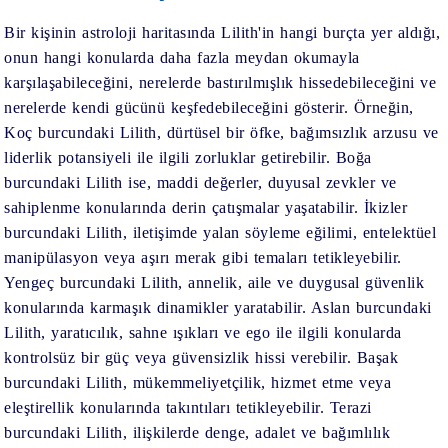
Bir kişinin astroloji haritasında Lilith'in hangi burçta yer aldığı,
onun hangi konularda daha fazla meydan okumayla
karşılaşabileceğini, nerelerde bastırılmışlık hissedebileceğini ve
nerelerde kendi gücünü keşfedebileceğini gösterir. Örneğin,
Koç burcundaki Lilith, dürtüsel bir öfke, bağımsızlık arzusu ve
liderlik potansiyeli ile ilgili zorluklar getirebilir. Boğa
burcundaki Lilith ise, maddi değerler, duyusal zevkler ve
sahiplenme konularında derin çatışmalar yaşatabilir. İkizler
burcundaki Lilith, iletişimde yalan söyleme eğilimi, entelektüel
manipülasyon veya aşırı merak gibi temaları tetikleyebilir.
Yengeç burcundaki Lilith, annelik, aile ve duygusal güvenlik
konularında karmaşık dinamikler yaratabilir. Aslan burcundaki
Lilith, yaratıcılık, sahne ışıkları ve ego ile ilgili konularda
kontrolsüz bir güç veya güvensizlik hissi verebilir. Başak
burcundaki Lilith, mükemmeliyetçilik, hizmet etme veya
eleştirellik konularında takıntıları tetikleyebilir. Terazi
burcundaki Lilith, ilişkilerde denge, adalet ve bağımlılık