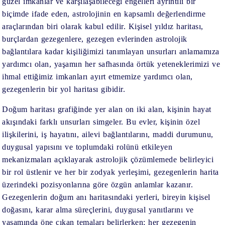
güzel imkanlar ve karşılaşabileceği engelleri ayrıntılı bir
biçimde ifade eden, astrolojinin en kapsamlı değerlendirme
araçlarından biri olarak kabul edilir. Kişisel yıldız haritası,
burçlardan gezegenlere, gezegen evlerinden astrolojik
bağlantılara kadar kişiliğimizi tanımlayan unsurları anlamamıza
yardımcı olan, yaşamın her safhasında örtük yeteneklerimizi ve
ihmal ettiğimiz imkanları ayırt etmemize yardımcı olan,
gezegenlerin bir yol haritası gibidir.
Doğum haritası grafiğinde yer alan on iki alan, kişinin hayat
akışındaki farklı unsurları simgeler. Bu evler, kişinin özel
ilişkilerini, iş hayatını, ailevi bağlantılarını, maddi durumunu,
duygusal yapısını ve toplumdaki rolünü etkileyen
mekanizmaları açıklayarak astrolojik çözümlemede belirleyici
bir rol üstlenir ve her bir zodyak yerleşimi, gezegenlerin harita
üzerindeki pozisyonlarına göre özgün anlamlar kazanır.
Gezegenlerin doğum anı haritasındaki yerleri, bireyin kişisel
doğasını, karar alma süreçlerini, duygusal yanıtlarını ve
yaşamında öne çıkan temaları belirlerken; her gezegenin