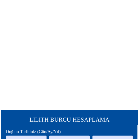
ŞANS
BURÇLAR
BURCU
GÜNEŞ
SATÜRN
BURCU
BURCU
URANÜS
NEPTÜN
BURCU
BURCU
MERKÜR
MARS
BURCU
BURCU
PLÜTON
JÜPİTER
BURCU
BURCU
CHİRON
ÇİN
LİLİTH BURCU HESAPLAMA
BURCU
BURCU
Doğum Tarihiniz (Gün/Ay/Yıl)