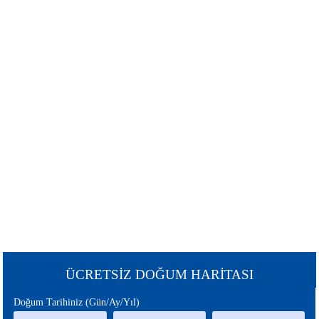
ŞANS
BURÇLAR
BURCU
GÜNEŞ
SATÜRN
BURCU
BURCU
URANÜS
NEPTÜN
BURCU
BURCU
MERKÜR
MARS
BURCU
BURCU
PLÜTON
JÜPİTER
BURCU
BURCU
CHİRON
ÇİN
ÜCRETSİZ DOĞUM HARİTASI
BURCU
BURCU
Doğum Tarihiniz (Gün/Ay/Yıl)