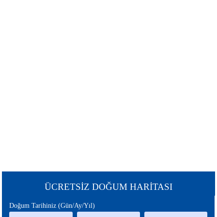
ŞANS
BURÇLAR
BURCU
GÜNEŞ
SATÜRN
BURCU
BURCU
URANÜS
NEPTÜN
BURCU
BURCU
MERKÜR
MARS
BURCU
BURCU
PLÜTON
JÜPİTER
BURCU
BURCU
CHİRON
ÇİN
ÜCRETSİZ DOĞUM HARİTASI
BURCU
BURCU
Doğum Tarihiniz (Gün/Ay/Yıl)