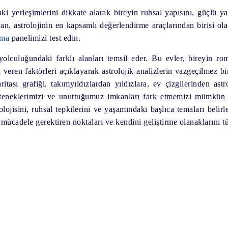
 yerleşimlerini dikkate alarak bireyin ruhsal yapısını, güçlü yanl
oyan, astrolojinin en kapsamlı değerlendirme araçlarından birisi o
ama
panelimizi test edin.
lculuğundaki farklı alanları temsil eder. Bu evler, bireyin roman
 veren faktörleri açıklayarak astrolojik analizlerin vazgeçilmez b
ası grafiği, takımyıldızlardan yıldızlara, ev çizgilerinden astro
teneklerimizi ve unuttuğumuz imkanları fark etmemizi mümkün kıl
olojisini, ruhsal tepkilerini ve yaşamındaki başlıca temaları bel
mücadele gerektiren noktaları ve kendini geliştirme olanaklarını tüm