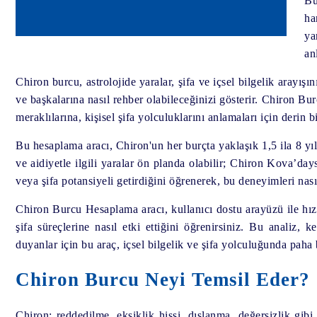
Bu
ha
ya
an
Chiron burcu, astrolojide yaralar, şifa ve içsel bilgelik arayış
ve başkalarına nasıl rehber olabileceğinizi gösterir. Chiron Bu
meraklılarına, kişisel şifa yolculuklarını anlamaları için derin b
Bu hesaplama aracı, Chiron'un her burçta yaklaşık 1,5 ila 8 yıl
ve aidiyetle ilgili yaralar ön planda olabilir; Chiron Kova’da
veya şifa potansiyeli getirdiğini öğrenerek, bu deneyimleri nası
Chiron Burcu Hesaplama aracı, kullanıcı dostu arayüzü ile hız
şifa süreçlerine nasıl etki ettiğini öğrenirsiniz. Bu analiz,
duyanlar için bu araç, içsel bilgelik ve şifa yolculuğunda paha 
Chiron Burcu Neyi Temsil Eder?
Chiron; reddedilme, eksiklik hissi, dışlanma, değersizlik gi