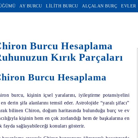
DÜĞÜMÜ
AY BURCU
LİLİTH BURCU
ALÇALAN BURÇ
EVLER
hiron Burcu Hesaplama
uhunuzun Kırık Parçaları
hiron Burcu Hesaplama
iron burcu, kişinin içsel yaralarını, iyileştirme potansiyelini
 en derin şifa alanlarını temsil eder. Astrolojide “yaralı şifacı”
arak bilinen Chiron, doğum haritasında bulunduğu burç ve ev
acılığıyla kişinin hem en çok zorlandığı hem de başkalarına en
k fayda sağlayabileceği konuları gösterir.