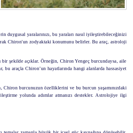
n duygusal yaralarınızı, bu yaraları nasıl iyileştirebileceğinizi
narak Chiron'un zodyaktaki konumunu belirler. Bu araç, astroloji
lı bir şekilde açıklar. Örneğin, Chiron Yengeç burcundaysa, aile
ar, bu araçla Chiron’un hayatlarında hangi alanlarda hassasiyet
ra, Chiron burcunuzun özelliklerini ve bu burcun yaşamınızdaki
ileştirme yolunda adımlar atmanızı destekler. Astrolojiye ilgi
cı temalar zamanla büyük bir içsel güç kaynağına dönüşebilir.