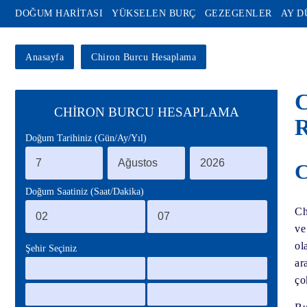
DOĞUM HARİTASI
YÜKSELEN BURÇ
GEZEGENLER
AY 
Anasayfa
Chiron Burcu Hesaplama
C
CHİRON BURCU HESAPLAMA
R
Doğum Tarihiniz (Gün/Ay/Yıl)
C
Doğum Saatiniz (Saat/Dakika)
Ch
ve
ol
Şehir Seçiniz
ar
ço