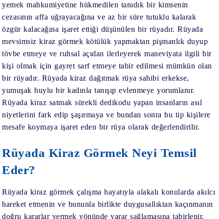
yemek
mahkumiyetine hükmedilen tanıdık bir kimsenin
cezasının affa uğrayacağına ve az bir süre tutuklu kalarak
özgür kalacağına işaret ettiği düşünülen bir rüyadır.
Rüyada
mevsimsiz kiraz görmek
kötülük yapmaktan pişmanlık duyup
tövbe etmeye ve ruhsal açıdan ilerleyerek maneviyata ilgili bir
kişi olmak için gayret sarf etmeye tabir edilmesi mümkün olan
bir rüyadır.
Rüyada kiraz dağıtmak
rüya sahibi erkekse,
yumuşak huylu bir kadınla tanışıp evlenmeye yorumlanır.
Rüyada kiraz satmak
sürekli dedikodu yapan insanların asıl
niyetlerini fark edip şaşırmaya ve bundan sonra bu tip kişilere
mesafe koymaya işaret eden bir rüya olarak değerlendirilir.
Rüyada Kiraz Görmek Neyi Temsil
Eder?
Rüyada kiraz görmek
çalışma hayatıyla alakalı konularda akılcı
hareket etmenin ve bununla birlikte duygusallıktan kaçınmanın
doğru kararlar vermek yönünde yarar sağlamasına tabirlenir.