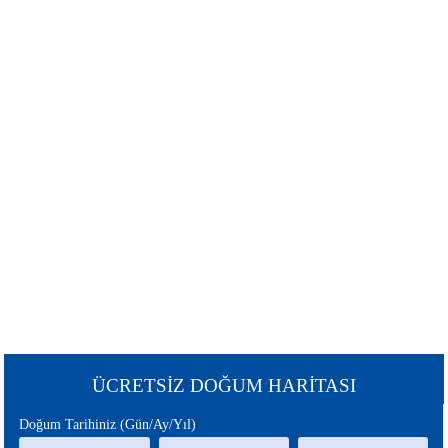
ŞANS
BURÇLAR
BURCU
GÜNEŞ
SATÜRN
BURCU
BURCU
URANÜS
NEPTÜN
BURCU
BURCU
MERKÜR
MARS
BURCU
BURCU
PLÜTON
JÜPİTER
BURCU
BURCU
CHİRON
ÇİN
ÜCRETSİZ DOĞUM HARİTASI
BURCU
BURCU
Doğum Tarihiniz (Gün/Ay/Yıl)