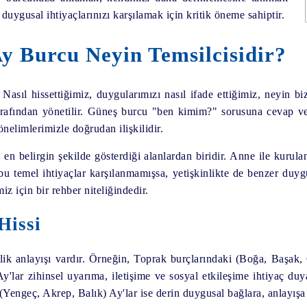
 duygusal ihtiyaçlarınızı karşılamak için kritik öneme sahiptir.
y Burcu Neyin Temsilcisidir?
Nasıl hissettiğimiz, duygularımızı nasıl ifade ettiğimiz, neyin biz
arafından yönetilir. Güneş burcu "ben kimim?" sorusuna cevap v
yönelimlerimizle doğrudan ilişkilidir.
n belirgin şekilde gösterdiği alanlardan biridir. Anne ile kurulan
r bu temel ihtiyaçlar karşılanmamışsa, yetişkinlikte de benzer duyg
z için bir rehber niteliğindedir.
Hissi
k anlayışı vardır. Örneğin, Toprak burçlarındaki (Boğa, Başak, O
y'lar zihinsel uyarıma, iletişime ve sosyal etkileşime ihtiyaç duy
(Yengeç, Akrep, Balık) Ay'lar ise derin duygusal bağlara, anlayışa 