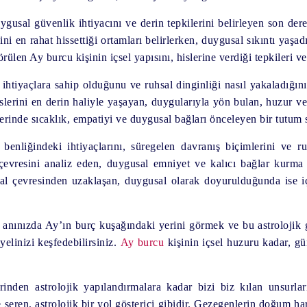
ygusal güvenlik ihtiyacını ve derin tepkilerini belirleyen son dere
ndini en rahat hissettiği ortamları belirlerken, duygusal sıkıntı yaşa
len Ay burcu kişinin içsel yapısını, hislerine verdiği tepkileri v
tiyaçlara sahip olduğunu ve ruhsal dinginliği nasıl yakaladığını a
islerini en derin haliyle yaşayan, duygularıyla yön bulan, huzur 
şkilerinde sıcaklık, empatiyi ve duygusal bağları önceleyen bir tutum s
nliğindeki ihtiyaçlarını, süregelen davranış biçimlerini ve ru
çevresini analiz eden, duygusal emniyet ve kalıcı bağlar kurma ih
yal çevresinden uzaklaşan, duygusal olarak doyurulduğunda ise 
anınızda Ay’ın burç kuşağındaki yerini görmek ve bu astrolojik 
elinizi keşfedebilirsiniz.
Ay burcu
kişinin içsel huzuru kadar, gü
inden astrolojik yapılandırmalara kadar bizi biz kılan unsurla
e seren, astrolojik bir yol gösterici gibidir. Gezegenlerin doğum ha