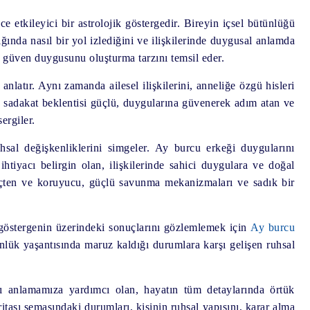
ce etkileyici bir astrolojik göstergedir. Bireyin içsel bütünlüğü
dığında nasıl bir yol izlediğini ve ilişkilerinde duygusal anlamda
e güven duygusunu oluşturma tarzını temsil eder.
nlatır. Aynı zamanda ailesel ilişkilerini, anneliğe özgü hisleri
ve sadakat beklentisi güçlü, duygularına güvenerek adım atan ve
ergiler.
hsal değişkenliklerini simgeler. Ay burcu erkeği duygularını
tiyacı belirgin olan, ilişkilerinde sahici duygulara ve doğal
içten ve koruyucu, güçlü savunma mekanizmaları ve sadık bir
göstergenin üzerindeki sonuçlarını gözlemlemek için
Ay burcu
nlük yaşantısında maruz kaldığı durumlara karşı gelişen ruhsal
rı anlamamıza yardımcı olan, hayatın tüm detaylarında örtük
ritası şemasındaki durumları, kişinin ruhsal yapısını, karar alma