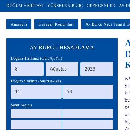
DOĞUM HARİTASI
YÜKSELEN BURÇ
GEZEGENLER
AY 
Anasayfa
Gezegen Konumları
Ay Burcu Neyi Temsil E
A
AY BURCU HESAPLAMA
D
Doğum Tarihiniz (Gün/Ay/Yıl)
K
As
Doğum Saatiniz (Saat/Dakika)
yü
te
bu
Şehir Seçiniz
be
ol
bi
Ay