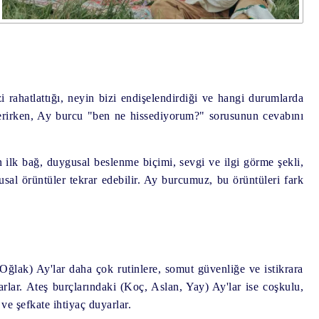
i rahatlattığı, neyin bizi endişelendirdiği ve hangi durumlarda
erirken, Ay burcu "ben ne hissediyorum?" sorusunun cevabını
 ilk bağ, duygusal beslenme biçimi, sevgi ve ilgi görme şekli,
usal örüntüler tekrar edebilir. Ay burcumuz, bu örüntüleri fark
ğlak) Ay'lar daha çok rutinlere, somut güvenliğe ve istikrara
arlar. Ateş burçlarındaki (Koç, Aslan, Yay) Ay'lar ise coşkulu,
ve şefkate ihtiyaç duyarlar.