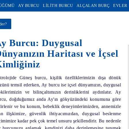
DÜĞÜMÜ
AY BURCU
LİLİTH BURCU
ALÇALAN BURÇ
EVLER
der?
y Burcu: Duygusal
ünyanızın Haritası ve İçsel
imliğiniz
trolojide Güneş burcu, kişilik özelliklerimizin dışa dönük
zünü temsil ederken, Ay burcu ise içsel dünyamızın, duygusal
pkilerimizin ve bilinçaltımızın derinliklerini aydınlatır. Ay
rcu, doğduğumuz anda Ay'ın gökyüzündeki konumuna göre
lirlenir ve bu konum, bebeklik deneyimlerimizden, annemizle
an ilişkimize, güvenlik ihtiyacımızdan, duygusal beslenme
çimimize kadar pek çok temel unsuru şekillendirir. Bu nedenle
 burcunuzu anlamak, kendinizi daha derinlemesine tanımak