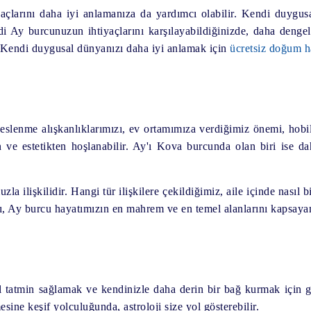
açlarını daha iyi anlamanıza da yardımcı olabilir. Kendi duygusal
ndi Ay burcunuzun ihtiyaçlarını karşılayabildiğinizde, daha denge
r. Kendi duygusal dünyanızı daha iyi anlamak için
ücretsiz doğum ha
slenme alışkanlıklarımızı, ev ortamımıza verdiğimiz önemi, hobiler
n ve estetikten hoşlanabilir. Ay'ı Kova burcunda olan biri ise d
 ilişkilidir. Hangi tür ilişkilere çekildiğimiz, aile içinde nasıl 
ı, Ay burcu hayatımızın en mahrem ve en temel alanlarını kapsayan,
 tatmin sağlamak ve kendinizle daha derin bir bağ kurmak için gü
ine keşif yolculuğunda, astroloji size yol gösterebilir.