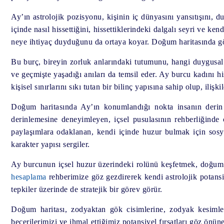
Ay’ın astrolojik pozisyonu, kişinin iç dünyasını yansıtışını, du
içinde nasıl hissettiğini, hissettiklerindeki dalgalı seyri ve ke
neye ihtiyaç duyduğunu da ortaya koyar. Doğum haritasında görü
Bu burç, bireyin zorluk anlarındaki tutumunu, hangi duygusal ih
ve geçmişte yaşadığı anıları da temsil eder. Ay burcu kadını h
kişisel sınırlarını sıkı tutan bir bilinç yapısına sahip olup, ili
Doğum haritasında Ay’ın konumlandığı nokta insanın derin be
derinlemesine deneyimleyen, içsel pusulasının rehberliğinde 
paylaşımlara odaklanan, kendi içinde huzur bulmak için sos
karakter yapısı sergiler.
Ay burcunun içsel huzur üzerindeki rolünü keşfetmek, doğum 
hesaplama
rehberimize göz gezdirerek kendi astrolojik potansiy
tepkiler üzerinde de stratejik bir görev görür.
Doğum haritası, zodyaktan gök cisimlerine, zodyak kesimler
becerilerimizi ve ihmal ettiğimiz potansiyel fırsatları göz önün