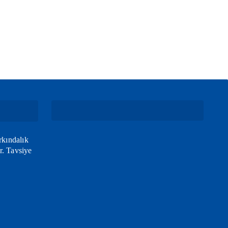
rkındalık
r. Tavsiye