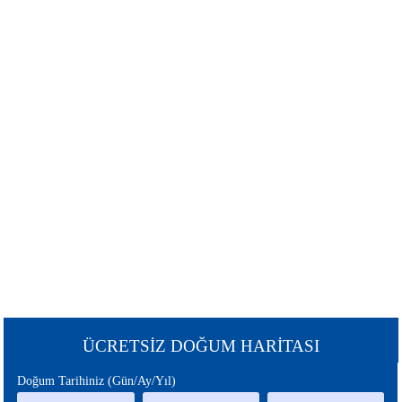
ŞANS
BURÇLAR
BURCU
GÜNEŞ
SATÜRN
BURCU
BURCU
URANÜS
NEPTÜN
BURCU
BURCU
MERKÜR
MARS
BURCU
BURCU
PLÜTON
JÜPİTER
BURCU
BURCU
CHİRON
ÇİN
ÜCRETSİZ DOĞUM HARİTASI
BURCU
BURCU
Doğum Tarihiniz (Gün/Ay/Yıl)