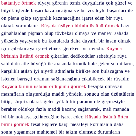
battaniye örtmek
rüyayı görenin temiz duygularla çok güzel ve
büyük işlerde başarı kazanacağına ve bu vesileyle başarıları ile
ön plana çıkıp saygınlık kazanacağına işaret eden bir rüya
olarak yorumlanır.
Rüyada üşüyen birinin üstünü örtmek
bazı
günahlardan pişman olup tövbekar olmaya ve manevi sahada
yükseliş yaşayarak bu konularda daha duyarlı bir insan olmak
için çabalamaya işaret etmesi gereken bir rüyadır.
Rüyada
birisinin üstünü örtmek
çıkarılan dedikodular sebebiyle rüya
sahibinin aile büyüğü ile arasında kronik hale gelen sıkıntıların,
karşılıklı atılan iyi niyetli adımlarla birlikte son bulacağına ve
istenen barışçıl ortamın sağlanacağına çıkabilecek bir rüyadır.
Rüyada birinin üstünü örttüğünü görmek
hesapta olmayan
masrafların oluşturduğu maddi yöndeki sonucu olan üzüntülerin
bitip, sürpriz olarak gelen yüklü bir paranın ele geçmesiyle
beraber oldukça fazla maddi kazanç sağlanarak, mali manada
iyi bir noktaya gelineceğine işaret eder.
Rüyada üstünü örten
birini görmek
fesat kişilere karşı mesafeyi korumanın daha
sonra yaşanması muhtemel bir takım olumsuz durumların