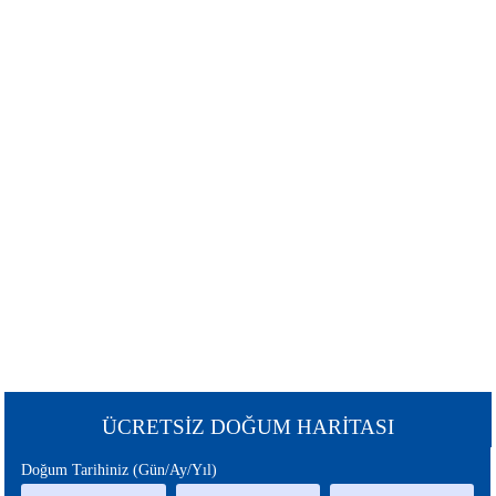
ŞANS
BURÇLAR
BURCU
GÜNEŞ
SATÜRN
BURCU
BURCU
URANÜS
NEPTÜN
BURCU
BURCU
MERKÜR
MARS
BURCU
BURCU
PLÜTON
JÜPİTER
BURCU
BURCU
CHİRON
ÇİN
ÜCRETSİZ DOĞUM HARİTASI
BURCU
BURCU
Doğum Tarihiniz (Gün/Ay/Yıl)