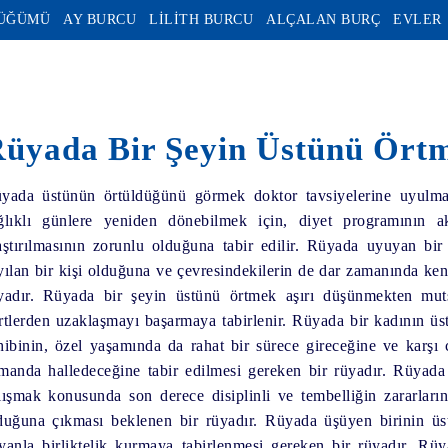
DÜĞÜMÜ
AY BURCU
LİLİTH BURCU
ALÇALAN BURÇ
EVLER
üyada Bir Şeyin Üstünü Ört
yada üstünün örtüldüğünü görmek doktor tavsiyelerine uyulmad
ğlıklı günlere yeniden dönebilmek için, diyet programının a
aştırılmasının zorunlu olduğuna tabir edilir. Rüyada uyuyan bi
yılan bir kişi olduğuna ve çevresindekilerin de dar zamanında ken
yadır. Rüyada bir şeyin üstünü örtmek aşırı düşünmekten mut
rtlerden uzaklaşmayı başarmaya tabirlenir. Rüyada bir kadının ü
hibinin, özel yaşamında da rahat bir sürece gireceğine ve karş
manda halledeceğine tabir edilmesi gereken bir rüyadır. Rüyada 
lışmak konusunda son derece disiplinli ve tembelliğin zararları
duğuna çıkması beklenen bir rüyadır. Rüyada üşüyen birinin üst
yanla birliktelik kurmaya tabirlenmesi gereken bir rüyadır. Rü