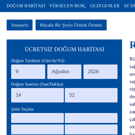
DOĞUM HARİTASI
YÜKSELEN BURÇ
GEZEGENLER
AY 
Anasayfa
Rüyada Bi̇r Şeyi̇n Üstünü Örtmek
R
ÜCRETSİZ DOĞUM HARİTASI
Rü
Doğum Tarihiniz (Gün/Ay/Yıl)
sa
ar
sa
Doğum Saatiniz (Saat/Dakika)
rü
de
sa
Şehir Seçiniz
za
ça
ol
ba