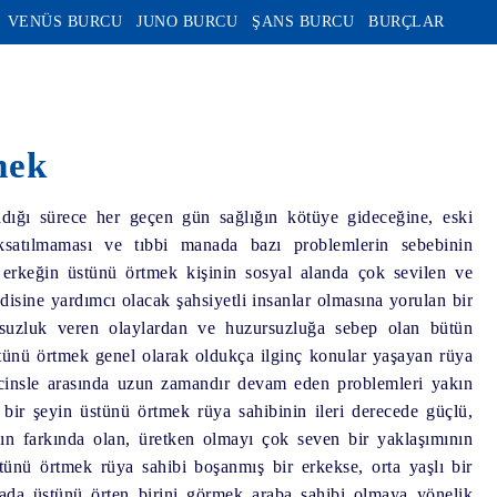
VENÜS BURCU
JUNO BURCU
ŞANS BURCU
BURÇLAR
mek
ığı sürece her geçen gün sağlığın kötüye gideceğine, eski
ksatılmaması ve tıbbi manada bazı problemlerin sebebinin
r erkeğin üstünü örtmek kişinin sosyal alanda çok sevilen ve
disine yardımcı olacak şahsiyetli insanlar olmasına yorulan bir
suzluk veren olaylardan ve huzursuzluğa sebep olan bütün
stünü örtmek genel olarak oldukça ilginç konular yaşayan rüya
ı cinsle arasında uzun zamandır devam eden problemleri yakın
bir şeyin üstünü örtmek rüya sahibinin ileri derecede güçlü,
nın farkında olan, üretken olmayı çok seven bir yaklaşımının
ünü örtmek rüya sahibi boşanmış bir erkekse, orta yaşlı bir
yada üstünü örten birini görmek araba sahibi olmaya yönelik