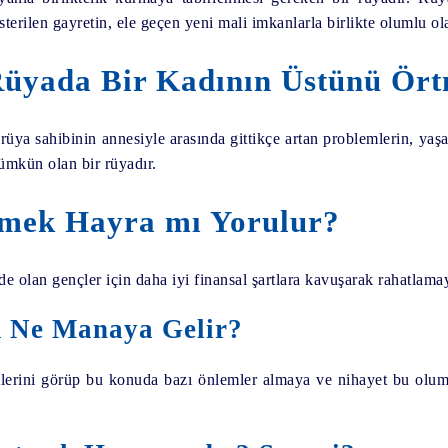
sterilen gayretin, ele geçen yeni mali imkanlarla birlikte olumlu ol
üyada Bir Kadının Üstünü Örtm
rüya sahibinin annesiyle arasında gittikçe artan problemlerin, yaş
ümkün olan bir rüyadır.
tmek Hayra mı Yorulur?
e olan gençler için daha iyi finansal şartlara kavuşarak rahatlamay
k Ne Manaya Gelir?
etlerini görüp bu konuda bazı önlemler almaya ve nihayet bu olums