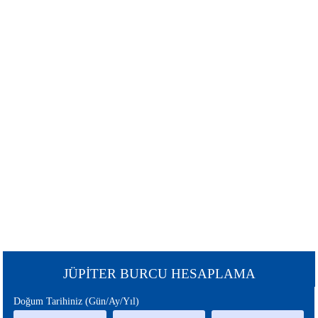
ŞANS
BURÇLAR
BURCU
GÜNEŞ
SATÜRN
BURCU
BURCU
URANÜS
NEPTÜN
BURCU
BURCU
MERKÜR
MARS
BURCU
BURCU
PLÜTON
JÜPİTER
BURCU
BURCU
CHİRON
ÇİN
JÜPİTER BURCU HESAPLAMA
BURCU
BURCU
Doğum Tarihiniz (Gün/Ay/Yıl)