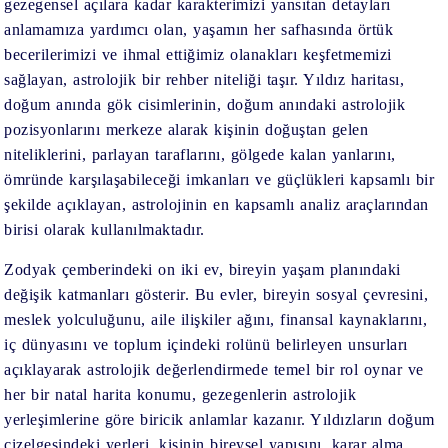
gezegensel açılara kadar karakterimizi yansıtan detayları
anlamamıza yardımcı olan, yaşamın her safhasında örtük
becerilerimizi ve ihmal ettiğimiz olanakları keşfetmemizi
sağlayan, astrolojik bir rehber niteliği taşır. Yıldız haritası,
doğum anında gök cisimlerinin, doğum anındaki astrolojik
pozisyonlarını merkeze alarak kişinin doğuştan gelen
niteliklerini, parlayan taraflarını, gölgede kalan yanlarını,
ömründe karşılaşabileceği imkanları ve güçlükleri kapsamlı bir
şekilde açıklayan, astrolojinin en kapsamlı analiz araçlarından
birisi olarak kullanılmaktadır.
Zodyak çemberindeki on iki ev, bireyin yaşam planındaki
değişik katmanları gösterir. Bu evler, bireyin sosyal çevresini,
meslek yolculuğunu, aile ilişkiler ağını, finansal kaynaklarını,
iç dünyasını ve toplum içindeki rolünü belirleyen unsurları
açıklayarak astrolojik değerlendirmede temel bir rol oynar ve
her bir natal harita konumu, gezegenlerin astrolojik
yerleşimlerine göre biricik anlamlar kazanır. Yıldızların doğum
çizelgesindeki yerleri, kişinin bireysel yapısını, karar alma