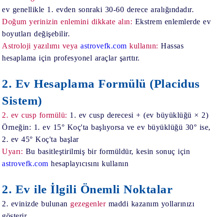
ev genellikle 1. evden sonraki 30-60 derece aralığındadır.
Doğum yerinizin enlemini dikkate alın:
Ekstrem enlemlerde ev
boyutları değişebilir.
Astroloji yazılımı veya
astrovefk.com
kullanın:
Hassas
hesaplama için profesyonel araçlar şarttır.
2. Ev Hesaplama Formülü (Placidus
Sistem)
2. ev cusp formülü:
1. ev cusp derecesi + (ev büyüklüğü × 2)
Örneğin: 1. ev 15° Koç'ta başlıyorsa ve ev büyüklüğü 30° ise,
2. ev 45° Koç'ta başlar
Uyarı:
Bu basitleştirilmiş bir formüldür, kesin sonuç için
astrovefk.com
hesaplayıcısını kullanın
2. Ev ile İlgili Önemli Noktalar
2. evinizde bulunan
gezegenler
maddi kazanım yollarınızı
gösterir