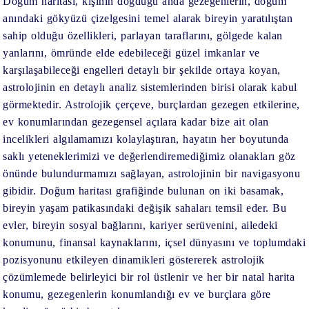
Doğum haritası, kişinin doğduğu anda gezegenlerin, doğum
anındaki gökyüzü çizelgesini temel alarak bireyin yaratılıştan
sahip olduğu özellikleri, parlayan taraflarını, gölgede kalan
yanlarını, ömründe elde edebileceği güzel imkanlar ve
karşılaşabileceği engelleri detaylı bir şekilde ortaya koyan,
astrolojinin en detaylı analiz sistemlerinden birisi olarak kabul
görmektedir. Astrolojik çerçeve, burçlardan gezegen etkilerine,
ev konumlarından gezegensel açılara kadar bize ait olan
incelikleri algılamamızı kolaylaştıran, hayatın her boyutunda
saklı yeteneklerimizi ve değerlendiremediğimiz olanakları göz
önünde bulundurmamızı sağlayan, astrolojinin bir navigasyonu
gibidir. Doğum haritası grafiğinde bulunan on iki basamak,
bireyin yaşam patikasındaki değişik sahaları temsil eder. Bu
evler, bireyin sosyal bağlarını, kariyer serüvenini, ailedeki
konumunu, finansal kaynaklarını, içsel dünyasını ve toplumdaki
pozisyonunu etkileyen dinamikleri göstererek astrolojik
çözümlemede belirleyici bir rol üstlenir ve her bir natal harita
konumu, gezegenlerin konumlandığı ev ve burçlara göre