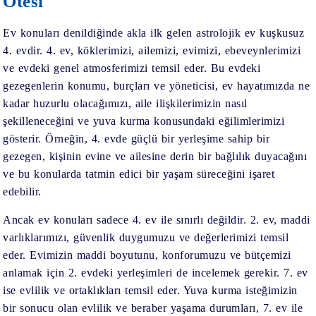
Ötesi
Ev konuları denildiğinde akla ilk gelen astrolojik ev kuşkusuz
4. evdir. 4. ev, köklerimizi, ailemizi, evimizi, ebeveynlerimizi
ve evdeki genel atmosferimizi temsil eder. Bu evdeki
gezegenlerin konumu, burçları ve yöneticisi, ev hayatımızda ne
kadar huzurlu olacağımızı, aile ilişkilerimizin nasıl
şekilleneceğini ve yuva kurma konusundaki eğilimlerimizi
gösterir. Örneğin, 4. evde güçlü bir yerleşime sahip bir
gezegen, kişinin evine ve ailesine derin bir bağlılık duyacağını
ve bu konularda tatmin edici bir yaşam süreceğini işaret
edebilir.
Ancak ev konuları sadece 4. ev ile sınırlı değildir. 2. ev, maddi
varlıklarımızı, güvenlik duygumuzu ve değerlerimizi temsil
eder. Evimizin maddi boyutunu, konforumuzu ve bütçemizi
anlamak için 2. evdeki yerleşimleri de incelemek gerekir. 7. ev
ise evlilik ve ortaklıkları temsil eder. Yuva kurma isteğimizin
bir sonucu olan evlilik ve beraber yaşama durumları, 7. ev ile