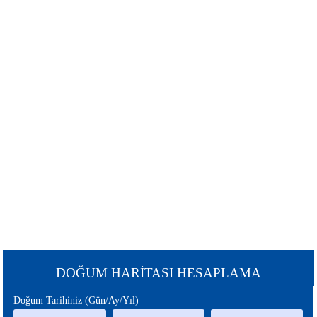
ŞANS
BURÇLAR
BURCU
GÜNEŞ
SATÜRN
BURCU
BURCU
URANÜS
NEPTÜN
BURCU
BURCU
MERKÜR
MARS
BURCU
BURCU
PLÜTON
JÜPİTER
BURCU
BURCU
CHİRON
ÇİN
DOĞUM HARİTASI HESAPLAMA
BURCU
BURCU
Doğum Tarihiniz (Gün/Ay/Yıl)