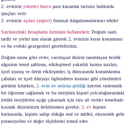
2. evinizin
yönetici burcu
para kazanma tarzınız hakkında
ipuçları verir
2. evinizin
açıları (aspect)
finansal dalgalanmalarınızı etkiler
Sayfanızdaki hesaplama formunu kullanırken:
Doğum saati,
tarihi ve yerini tam olarak girerek 2. evinizin kesin konumunu
ve bu evdeki gezegenleri görebilirsiniz.
Doğum anına göre evler, varoluşsal düzeni tanımlayan benlik
algısının temel şablonu, etkileşimsel yakınlık kurma tarzları,
içsel uyanış ve derin etkileşimler, iş dünyasında konumlanma
çabaları ve içsel dünyayı ilgilendiren konular gibi yönelimleri
görünür kılarken,
2. evin ne anlama geldiği
üzerine sistematik
bir öğrenme sağlamak ve bu enerjinin kişisel yolculuğunuzdaki
örtülü enerjilerini açığa çıkarmak için size ait veriler temelinde
kozmik düzeninizin belirlenmesi gerekir.
2. ev
kişinin
haritasında, kişinin sahip olduğu mal ve mülkü, ekonomik gelir
potansiyelini ve değer ölçütlerini temsil eder.