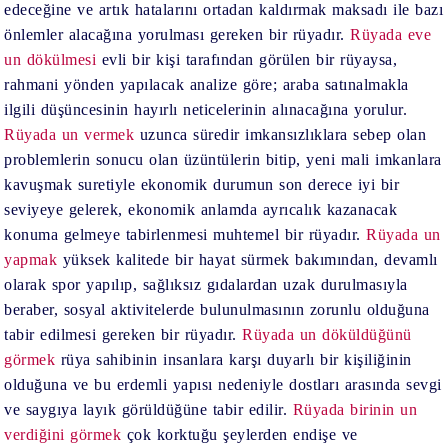
edeceğine ve artık hatalarını ortadan kaldırmak maksadı ile bazı
önlemler alacağına yorulması gereken bir rüyadır.
Rüyada eve
un dökülmesi
evli bir kişi tarafından görülen bir rüyaysa,
rahmani yönden yapılacak analize göre; araba satınalmakla
ilgili düşüncesinin hayırlı neticelerinin alınacağına yorulur.
Rüyada un vermek
uzunca süredir imkansızlıklara sebep olan
problemlerin sonucu olan üzüntülerin bitip, yeni mali imkanlara
kavuşmak suretiyle ekonomik durumun son derece iyi bir
seviyeye gelerek, ekonomik anlamda ayrıcalık kazanacak
konuma gelmeye tabirlenmesi muhtemel bir rüyadır.
Rüyada un
yapmak
yüksek kalitede bir hayat sürmek bakımından, devamlı
olarak spor yapılıp, sağlıksız gıdalardan uzak durulmasıyla
beraber, sosyal aktivitelerde bulunulmasının zorunlu olduğuna
tabir edilmesi gereken bir rüyadır.
Rüyada un döküldüğünü
görmek
rüya sahibinin insanlara karşı duyarlı bir kişiliğinin
olduğuna ve bu erdemli yapısı nedeniyle dostları arasında sevgi
ve saygıya layık görüldüğüne tabir edilir.
Rüyada birinin un
verdiğini görmek
çok korktuğu şeylerden endişe ve