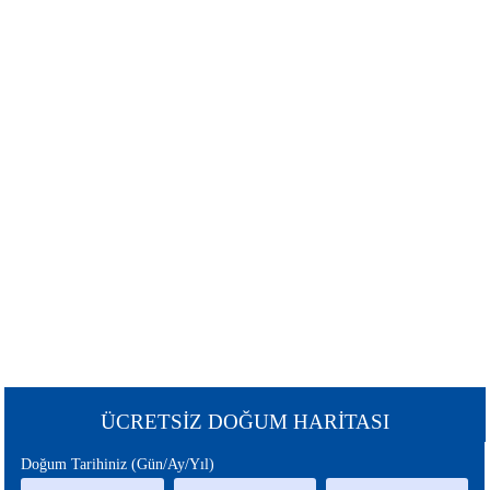
ŞANS
BURÇLAR
BURCU
GÜNEŞ
SATÜRN
BURCU
BURCU
URANÜS
NEPTÜN
BURCU
BURCU
MERKÜR
MARS
BURCU
BURCU
PLÜTON
JÜPİTER
BURCU
BURCU
CHİRON
ÇİN
ÜCRETSİZ DOĞUM HARİTASI
BURCU
BURCU
Doğum Tarihiniz (Gün/Ay/Yıl)