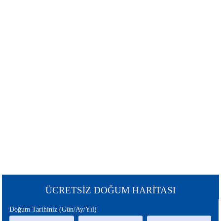
ŞANS
BURÇLAR
BURCU
GÜNEŞ
SATÜRN
BURCU
BURCU
URANÜS
NEPTÜN
BURCU
BURCU
MERKÜR
MARS
BURCU
BURCU
PLÜTON
JÜPİTER
BURCU
BURCU
CHİRON
ÇİN
ÜCRETSİZ DOĞUM HARİTASI
BURCU
BURCU
Doğum Tarihiniz (Gün/Ay/Yıl)