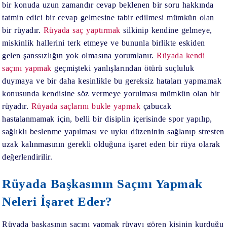
bir konuda uzun zamandır cevap beklenen bir soru hakkında
tatmin edici bir cevap gelmesine tabir edilmesi mümkün olan
bir rüyadır.
Rüyada saç yaptırmak
silkinip kendine gelmeye,
miskinlik hallerini terk etmeye ve bununla birlikte eskiden
gelen şanssızlığın yok olmasına yorumlanır.
Rüyada kendi
saçını yapmak
geçmişteki yanlışlarından ötürü suçluluk
duymaya ve bir daha kesinlikle bu gereksiz hataları yapmamak
konusunda kendisine söz vermeye yorulması mümkün olan bir
rüyadır.
Rüyada saçlarını bukle yapmak
çabucak
hastalanmamak için, belli bir disiplin içerisinde spor yapılıp,
sağlıklı beslenme yapılması ve uyku düzeninin sağlanıp stresten
uzak kalınmasının gerekli olduğuna işaret eden bir rüya olarak
değerlendirilir.
Rüyada Başkasının Saçını Yapmak
Neleri İşaret Eder?
Rüyada başkasının saçını yapmak
rüyayı gören kişinin kurduğu