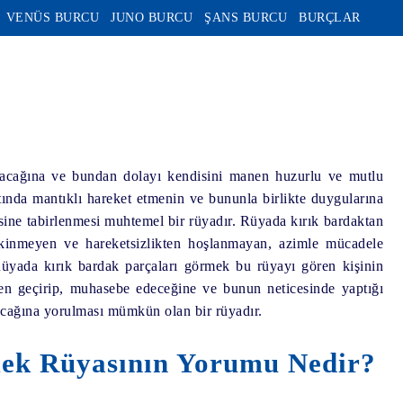
VENÜS BURCU
JUNO BURCU
ŞANS BURCU
BURÇLAR
lacağına ve bundan dolayı kendisini manen huzurlu ve mutlu
ında mantıklı hareket etmenin ve bununla birlikte duygularına
sine tabirlenmesi muhtemel bir rüyadır. Rüyada kırık bardaktan
ekinmeyen ve hareketsizlikten hoşlanmayan, azimle mücadele
üyada kırık bardak parçaları görmek bu rüyayı gören kişinin
zden geçirip, muhasebe edeceğine ve bunun neticesinde yaptığı
acağına yorulması mümkün olan bir rüyadır.
mek Rüyasının Yorumu Nedir?