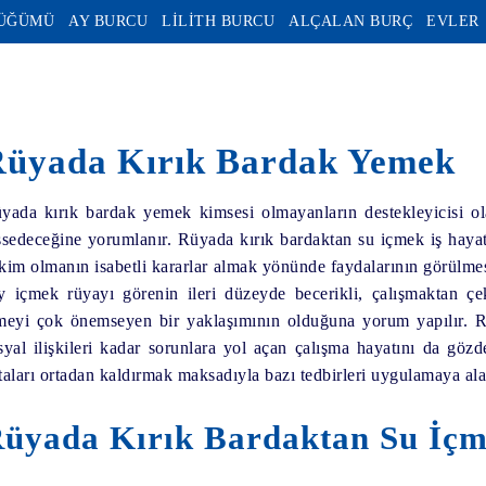
DÜĞÜMÜ
AY BURCU
LİLİTH BURCU
ALÇALAN BURÇ
EVLER
üyada Kırık Bardak Yemek
yada kırık bardak yemek kimsesi olmayanların destekleyicisi o
ssedeceğine yorumlanır. Rüyada kırık bardaktan su içmek iş hayat
kim olmanın isabetli kararlar almak yönünde faydalarının görülme
y içmek rüyayı görenin ileri düzeyde becerikli, çalışmaktan ç
meyi çok önemseyen bir yaklaşımının olduğuna yorum yapılır. R
syal ilişkileri kadar sorunlara yol açan çalışma hayatını da gö
taları ortadan kaldırmak maksadıyla bazı tedbirleri uygulamaya al
üyada Kırık Bardaktan Su İç