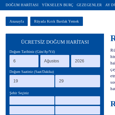
DOĞUM HARİTASI
YÜKSELEN BURÇ
GEZEGENLER
AY 
Anasayfa
Rüyada Kırık Bardak Yemek
R
ÜCRETSİZ DOĞUM HARİTASI
Rü
Doğum Tarihiniz (Gün/Ay/Yıl)
hi
ha
ça
Doğum Saatiniz (Saat/Dakika)
et
so
ha
Şehir Seçiniz
R