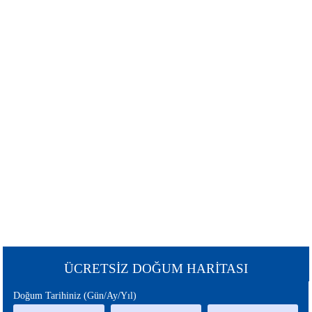
ŞANS
BURÇLAR
BURCU
GÜNEŞ
SATÜRN
BURCU
BURCU
URANÜS
NEPTÜN
BURCU
BURCU
MERKÜR
MARS
BURCU
BURCU
PLÜTON
JÜPİTER
BURCU
BURCU
CHİRON
ÇİN
ÜCRETSİZ DOĞUM HARİTASI
BURCU
BURCU
Doğum Tarihiniz (Gün/Ay/Yıl)