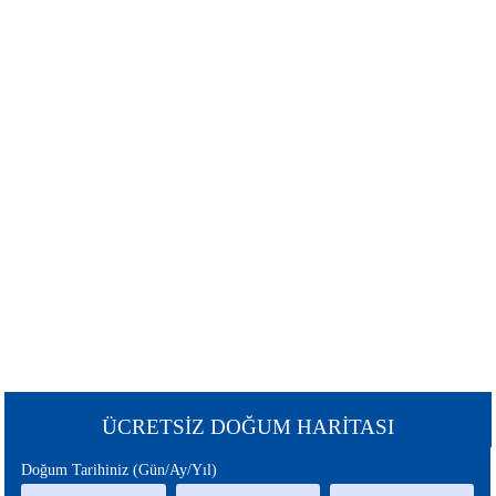
ŞANS
BURÇLAR
BURCU
GÜNEŞ
SATÜRN
BURCU
BURCU
URANÜS
NEPTÜN
BURCU
BURCU
MERKÜR
MARS
BURCU
BURCU
PLÜTON
JÜPİTER
BURCU
BURCU
CHİRON
ÇİN
ÜCRETSİZ DOĞUM HARİTASI
BURCU
BURCU
Doğum Tarihiniz (Gün/Ay/Yıl)