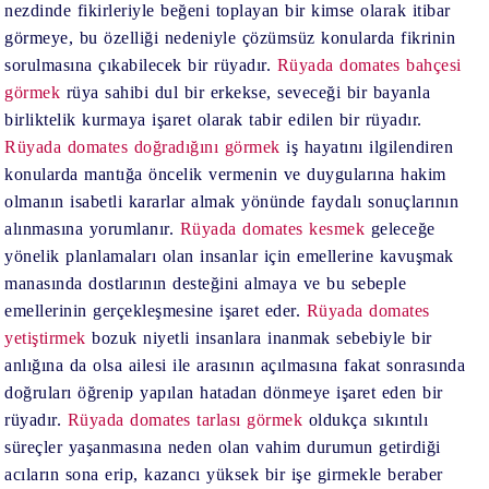
nezdinde fikirleriyle beğeni toplayan bir kimse olarak itibar
görmeye, bu özelliği nedeniyle çözümsüz konularda fikrinin
sorulmasına çıkabilecek bir rüyadır.
Rüyada domates bahçesi
görmek
rüya sahibi dul bir erkekse, seveceği bir bayanla
birliktelik kurmaya işaret olarak tabir edilen bir rüyadır.
Rüyada domates doğradığını görmek
iş hayatını ilgilendiren
konularda mantığa öncelik vermenin ve duygularına hakim
olmanın isabetli kararlar almak yönünde faydalı sonuçlarının
alınmasına yorumlanır.
Rüyada domates kesmek
geleceğe
yönelik planlamaları olan insanlar için emellerine kavuşmak
manasında dostlarının desteğini almaya ve bu sebeple
emellerinin gerçekleşmesine işaret eder.
Rüyada domates
yetiştirmek
bozuk niyetli insanlara inanmak sebebiyle bir
anlığına da olsa ailesi ile arasının açılmasına fakat sonrasında
doğruları öğrenip yapılan hatadan dönmeye işaret eden bir
rüyadır.
Rüyada domates tarlası görmek
oldukça sıkıntılı
süreçler yaşanmasına neden olan vahim durumun getirdiği
acıların sona erip, kazancı yüksek bir işe girmekle beraber