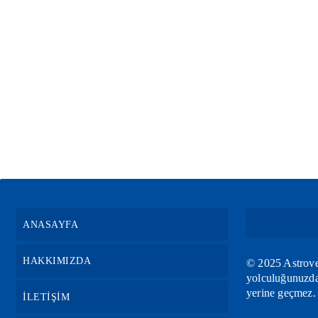
ANASAYFA
HAKKIMIZDA
© 2025 Astrovef
yolculuğunuzda 
yerine geçmez.
İLETİŞİM