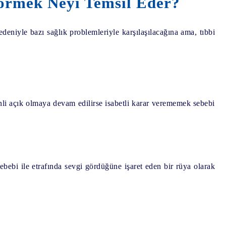
örmek Neyi Temsil Eder?
niyle bazı sağlık problemleriyle karşılaşılacağına ama, tıbbi
enli açık olmaya devam edilirse isabetli karar verememek sebebi
bebi ile etrafında sevgi gördüğüne işaret eden bir rüya olarak