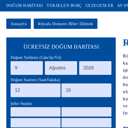
DOĞUM HARİTASI
YÜKSELEN BURÇ
GEZEGENLER
AY 
Anasayfa
Rüyada Domates Bi̇ber Di̇kmek
R
ÜCRETSİZ DOĞUM HARİTASI
Rü
Doğum Tarihiniz (Gün/Ay/Yıl)
ka
iş
do
Doğum Saatiniz (Saat/Dakika)
bu
uf
ka
Şehir Seçiniz
ve
fı