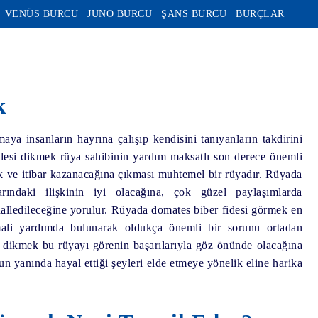
VENÜS BURCU
JUNO BURCU
ŞANS BURCU
BURÇLAR
k
 insanların hayrına çalışıp kendisini tanıyanların takdirini
desi dikmek rüya sahibinin yardım maksatlı son derece önemli
ık ve itibar kazanacağına çıkması muhtemel bir rüyadır. Rüyada
rındaki ilişkinin iyi olacağına, çok güzel paylaşımlarda
halledileceğine yorulur. Rüyada domates biber fidesi görmek en
mali yardımda bulunarak oldukça önemli bir sorunu ortadan
r dikmek bu rüyayı görenin başarılarıyla göz önünde olacağına
un yanında hayal ettiği şeyleri elde etmeye yönelik eline harika