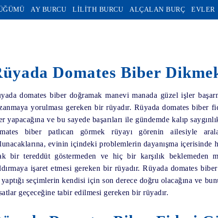
DÜĞÜMÜ
AY BURCU
LİLİTH BURCU
ALÇALAN BURÇ
EVLER
üyada Domates Biber Dikme
yada domates biber doğramak manevi manada güzel işler başarmaya
zanmaya yorulması gereken bir rüyadır. Rüyada domates biber fi
ler yapacağına ve bu sayede başarıları ile gündemde kalıp saygınl
mates biber patlıcan görmek rüyayı görenin ailesiyle arala
lunacaklarına, evinin içindeki problemlerin dayanışma içerisinde 
ak bir tereddüt göstermeden ve hiç bir karşılık beklemeden 
ldırmaya işaret etmesi gereken bir rüyadır. Rüyada domates bibe
 yaptığı seçimlerin kendisi için son derece doğru olacağına ve bun
rsatlar geçeceğine tabir edilmesi gereken bir rüyadır.