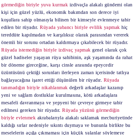
görmediğin biriyle yuva kurmak
izdivaçla alakalı gündemi olan
kişi için güzel yüzlü, ekonomik bakımdan son derece iyi
koşullara sahip olmasıyla bilinen bir kimseyle evlenmeye tabir
edilen bir rüyadır.
Rüyada yabancı biriyle evlilik yapmak
hiç
tereddüte kapılmadan ve karşılıksız olarak parasından vererek
önemli bir sorunu ortadan kaldırmaya çıkabilecek bir rüyadır.
Rüyada istemediğin biriyle izdivaç yapmak
genel olarak çok
güzel hadiseler yaşayan rüya sahibinin, aşk yaşamında da rahat
bir döneme gireceğine, karşı cinsle arasında epeycedir
üzüntüsünü çektiği sorunları ilerleyen zaman içerisinde tatlıya
bağlayacağına işaret ettiği düşünülen bir rüyadır.
Rüyada
tanımadığın biriyle nikahlanmak
değerli arkadaşlar kazanıp
yeni ve sağlam dostluklar kurulmasına, kötü arkadaşlara
mesafeli davranmaya ve yepyeni bir çevreye girmeye tabir
edilmesi gereken bir rüyadır.
Rüyada yüzünü görmediğin
biriyle evlenmek
akrabalarıyla alakalı saklamak mecburiyetinde
kaldığı sırlar nedeniyle sıkıntı duymaya ve bununla birlikte bu
meselelerin açığa çıkmaması için küçük yalanlar söylemeye