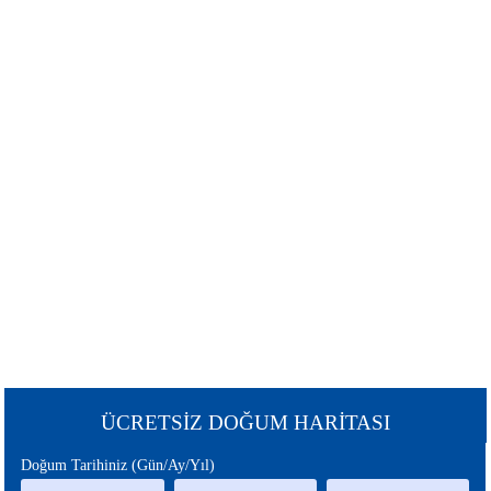
ŞANS
BURÇLAR
BURCU
GÜNEŞ
SATÜRN
BURCU
BURCU
URANÜS
NEPTÜN
BURCU
BURCU
MERKÜR
MARS
BURCU
BURCU
PLÜTON
JÜPİTER
BURCU
BURCU
CHİRON
ÇİN
ÜCRETSİZ DOĞUM HARİTASI
BURCU
BURCU
Doğum Tarihiniz (Gün/Ay/Yıl)