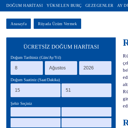
DOĞUM HARİTASI
YÜKSELEN BURÇ
GEZEGENLER
AY 
Anasayfa
Rüyada Üzüm Vermek
ÜCRETSİZ DOĞUM HARİTASI
Rü
Doğum Tarihiniz (Gün/Ay/Yıl)
çe
be
ed
Doğum Saatiniz (Saat/Dakika)
al
Rü
gi
Şehir Seçiniz
edi
R