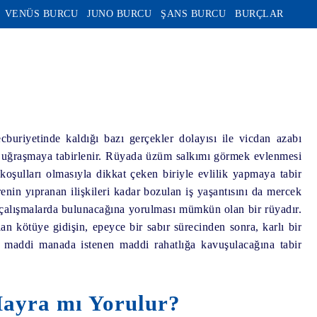
VENÜS BURCU
JUNO BURCU
ŞANS BURCU
BURÇLAR
buriyetinde kaldığı bazı gerçekler dolayısı ile vicdan azabı
 uğraşmaya tabirlenir.
Rüyada üzüm salkımı görmek
evlenmesi
koşulları olmasıyla dikkat çeken biriyle evlilik yapmaya tabir
enin yıpranan ilişkileri kadar bozulan iş yaşantısını da mercek
zı çalışmalarda bulunacağına yorulması mümkün olan bir rüyadır.
n kötüye gidişin, epeyce bir sabır sürecinden sonra, karlı bir
 maddi manada istenen maddi rahatlığa kavuşulacağına tabir
ayra mı Yorulur?