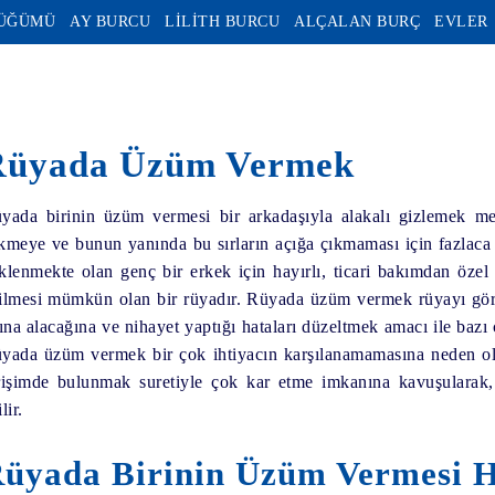
DÜĞÜMÜ
AY BURCU
LİLİTH BURCU
ALÇALAN BURÇ
EVLER
Rüyada Üzüm Vermek
yada birinin üzüm vermesi
bir arkadaşıyla alakalı gizlemek mec
kmeye ve bunun yanında bu sırların açığa çıkmaması için fazlaca
klenmekte olan genç bir erkek için hayırlı, ticari bakımdan özel 
ilmesi mümkün olan bir rüyadır.
Rüyada üzüm vermek
rüyayı gör
tına alacağına ve nihayet yaptığı hataları düzeltmek amacı ile ba
yada üzüm vermek
bir çok ihtiyacın karşılanamamasına neden ola
rişimde bulunmak suretiyle çok kar etme imkanına kavuşularak,
lir.
üyada Birinin Üzüm Vermesi H