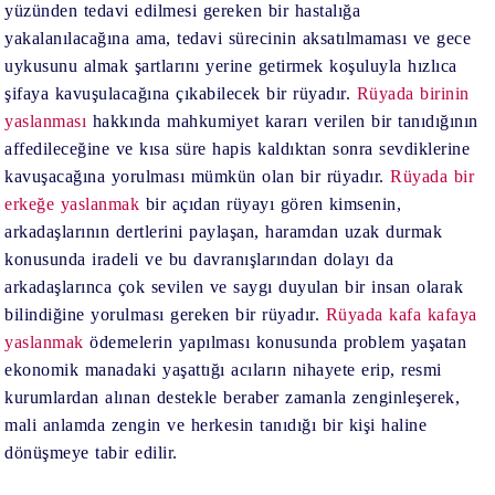
yüzünden tedavi edilmesi gereken bir hastalığa
yakalanılacağına ama, tedavi sürecinin aksatılmaması ve gece
uykusunu almak şartlarını yerine getirmek koşuluyla hızlıca
şifaya kavuşulacağına çıkabilecek bir rüyadır.
Rüyada birinin
yaslanması
hakkında mahkumiyet kararı verilen bir tanıdığının
affedileceğine ve kısa süre hapis kaldıktan sonra sevdiklerine
kavuşacağına yorulması mümkün olan bir rüyadır.
Rüyada bir
erkeğe yaslanmak
bir açıdan rüyayı gören kimsenin,
arkadaşlarının dertlerini paylaşan, haramdan uzak durmak
konusunda iradeli ve bu davranışlarından dolayı da
arkadaşlarınca çok sevilen ve saygı duyulan bir insan olarak
bilindiğine yorulması gereken bir rüyadır.
Rüyada kafa kafaya
yaslanmak
ödemelerin yapılması konusunda problem yaşatan
ekonomik manadaki yaşattığı acıların nihayete erip, resmi
kurumlardan alınan destekle beraber zamanla zenginleşerek,
mali anlamda zengin ve herkesin tanıdığı bir kişi haline
dönüşmeye tabir edilir.