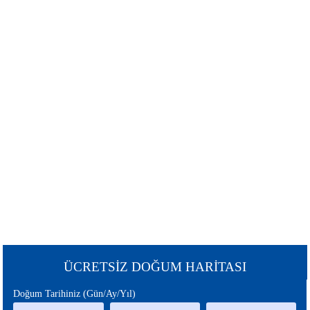
ŞANS
BURÇLAR
BURCU
GÜNEŞ
SATÜRN
BURCU
BURCU
URANÜS
NEPTÜN
BURCU
BURCU
MERKÜR
MARS
BURCU
BURCU
PLÜTON
JÜPİTER
BURCU
BURCU
CHİRON
ÇİN
ÜCRETSİZ DOĞUM HARİTASI
BURCU
BURCU
Doğum Tarihiniz (Gün/Ay/Yıl)