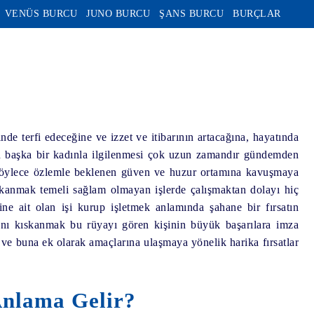
VENÜS BURCU
JUNO BURCU
ŞANS BURCU
BURÇLAR
inde terfi edeceğine ve izzet ve itibarının artacağına, hayatında
 başka bir kadınla ilgilenmesi
çok uzun zamandır gündemden
e böylece özlemle beklenen güven ve huzur ortamına kavuşmaya
skanmak
temeli sağlam olmayan işlerde çalışmaktan dolayı hiç
ne ait olan işi kurup işletmek anlamında şahane bir fırsatın
nı kıskanmak
bu rüyayı gören kişinin büyük başarılara imza
a ve buna ek olarak amaçlarına ulaşmaya yönelik harika fırsatlar
nlama Gelir?