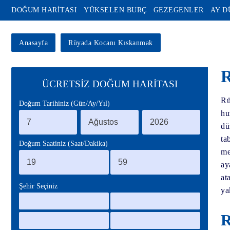
DOĞUM HARİTASI
YÜKSELEN BURÇ
GEZEGENLER
AY 
Anasayfa
Rüyada Kocanı Kıskanmak
ÜCRETSİZ DOĞUM HARİTASI
Rü
Doğum Tarihiniz (Gün/Ay/Yıl)
hu
dü
ta
Doğum Saatiniz (Saat/Dakika)
me
ay
at
Şehir Seçiniz
ya
R