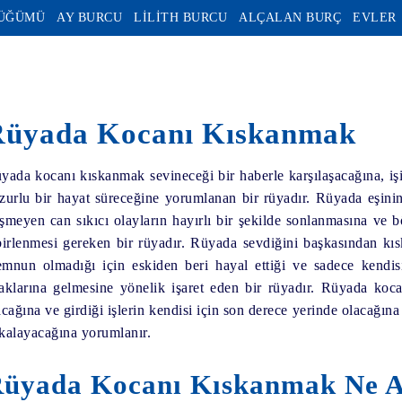
DÜĞÜMÜ
AY BURCU
LİLİTH BURCU
ALÇALAN BURÇ
EVLER
Rüyada Kocanı Kıskanmak
yada kocanı kıskanmak
sevineceği bir haberle karşılaşacağına, iş
zurlu bir hayat süreceğine yorumlanan bir rüyadır.
Rüyada eşinin
şmeyen can sıkıcı olayların hayırlı bir şekilde sonlanmasına v
birlenmesi gereken bir rüyadır.
Rüyada sevdiğini başkasından kı
mnun olmadığı için eskiden beri hayal ettiği ve sadece kendisi
aklarına gelmesine yönelik işaret eden bir rüyadır.
Rüyada koca
acağına ve girdiği işlerin kendisi için son derece yerinde olacağın
kalayacağına yorumlanır.
üyada Kocanı Kıskanmak Ne A