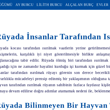
DÜĞÜMÜ
AY BURCU
LİLİTH BURCU
ALÇALAN BURÇ
EVLER
üyada İnsanlar Tarafından Is
yada kocası tarafından ısırılmak vaatlerin yerine getirilmeme
kişmelerin, karşılıklı iyi niyet gösterilmesiyle birlikte anlaş
ğlanacağına tabir edilir. Rüyada ölmüş biri tarafından ısırılmak
şadığı için ne zamandır hayalini kurduğu işi kurmak için güzel b
sanlar tarafından ısırılmak rüyayı görenin son derece becerik
rarlılıkla mücadeleyi prensip edinmiş bir yaklaşımının olduğuna 
yvan tarafından ısırılmak rüyanın sahibinin fazlaca faydasız kişil
maya devam edilirse doğru adımlar atamamak nedeni ile, beklenme
üyada Bilinmeyen Bir Hayvan 