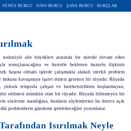
VENÜS BURCU
JUNO BURCU
ŞANS BURCU
BURÇLAR
ırılmak
si nedeniyle aile büyükleri arasında bir süredir devam eden
mayla sonuçlanacağına ve hasretle beklenen huzurlu ilişkinin
 tek başına olmadı işlerde çalışmakla alakalı sürekli problem
ir imkana kavuşmaya işaret etmesi gereken bir rüyadır. Rüyada
li, yüksek tempoda çalışan ve hareketsizlikten hoşlanmayan,
tabir edilmesi mümkün olan bir rüyadır. Rüyada bilinmeyen bir
erin sözlerine inandığına, bunların söylemlerine bu derece açık
dik problemlerin gündeme gelebileceğine yorumlanır.
Tarafından Isırılmak Neyle