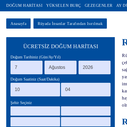
DOĞUM HARİTASI
YÜKSELEN BURÇ
GEZEGENLER
AY 
Anasayfa
Rüyada İnsanlar Tarafından Isırılmak
R
ÜCRETSİZ DOĞUM HARİTASI
Rü
Doğum Tarihiniz (Gün/Ay/Yıl)
çe
sa
ya
Doğum Saatiniz (Saat/Dakika)
in
ka
ha
Şehir Seçiniz
ol
R