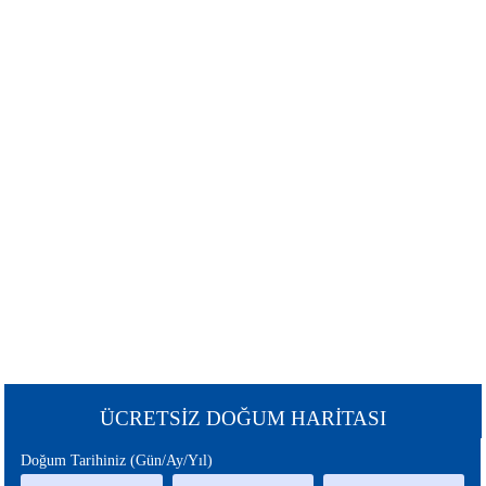
ŞANS
BURÇLAR
BURCU
GÜNEŞ
SATÜRN
BURCU
BURCU
URANÜS
NEPTÜN
BURCU
BURCU
MERKÜR
MARS
BURCU
BURCU
PLÜTON
JÜPİTER
BURCU
BURCU
CHİRON
ÇİN
ÜCRETSİZ DOĞUM HARİTASI
BURCU
BURCU
Doğum Tarihiniz (Gün/Ay/Yıl)