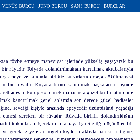
VENÜS BURCU
JUNO BURCU
ŞANS BURCU
BURÇLAR
tan tövbe etmeye maneviyat işlerinde yükseliş yaşayarak bu
 bir rüyadır.
Rüyada dolandırılmaktan kurtulmak
akrabalarıyla
ı çekmeye ve bununla birlikte bu sırların ortaya dökülmemesi
lan bir rüyadır.
Rüyada birini kandırmak
başkalarının işinde
icarethanesini kurup yönetmek manasında güzel bir fırsatın eline
ılmak kandırılmak
genel anlamda son derece güzel hadiseler
ğine, sevdiği kişiyle arasında epeycedir üzüntüsünü yaşadığı
t etmesi gereken bir rüyadır.
Rüyada birinin dolandırıldığını
maddi imkanlara erişerek rahatlamaya işaret ettiği düşünülen bir
ve gereksiz yere art niyetli kişilerin aklıyla hareket ettiğine,
arlar verememek sebebiyle, kimsenin istemeyeceği problemlerin