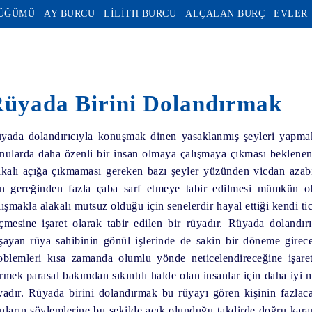
DÜĞÜMÜ
AY BURCU
LİLİTH BURCU
ALÇALAN BURÇ
EVLER
üyada Birini Dolandırmak
yada dolandırıcıyla konuşmak
dinen yasaklanmış şeyleri yapmak
nularda daha özenli bir insan olmaya çalışmaya çıkması beklenen
akalı açığa çıkmaması gereken bazı şeyler yüzünden vicdan azab
in gereğinden fazla çaba sarf etmeye tabir edilmesi mümkün o
lışmakla alakalı mutsuz olduğu için senelerdir hayal ettiği kendi t
çmesine işaret olarak tabir edilen bir rüyadır.
Rüyada dolandır
şayan rüya sahibinin gönül işlerinde de sakin bir döneme girece
oblemleri kısa zamanda olumlu yönde neticelendireceğine işare
rmek
parasal bakımdan sıkıntılı halde olan insanlar için daha iyi 
yadır.
Rüyada birini dolandırmak
bu rüyayı gören kişinin fazlaca 
nların söylemlerine bu şekilde açık olunduğu takdirde doğru kar