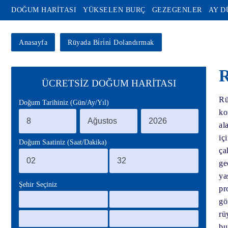
DOĞUM HARİTASI
YÜKSELEN BURÇ
GEZEGENLER
AY 
Anasayfa
Rüyada Bi̇ri̇ni̇ Dolandırmak
R
ÜCRETSİZ DOĞUM HARİTASI
Rü
Doğum Tarihiniz (Gün/Ay/Yıl)
ko
al
iç
Doğum Saatiniz (Saat/Dakika)
ça
ge
ya
Şehir Seçiniz
pr
gö
rü
bu