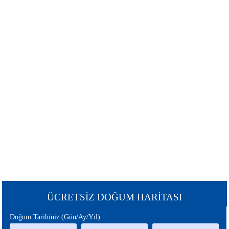
ŞANS
BURÇLAR
BURCU
GÜNEŞ
SATÜRN
BURCU
BURCU
URANÜS
NEPTÜN
BURCU
BURCU
MERKÜR
MARS
BURCU
BURCU
PLÜTON
JÜPİTER
BURCU
BURCU
CHİRON
ÇİN
ÜCRETSİZ DOĞUM HARİTASI
BURCU
BURCU
Doğum Tarihiniz (Gün/Ay/Yıl)